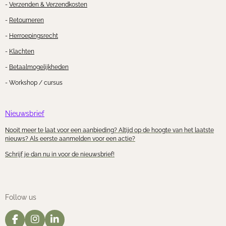
-
Verzenden & Verzendkosten
-
Retourneren
-
Herroepingsrecht
-
Klachten
-
Betaalmogelijkheden
- Workshop / cursus
Nieuwsbrief
Nooit meer te laat voor een aanbieding? Altijd op de hoogte van het laatste
nieuws? Als eerste aanmelden voor een actie?
Schrijf je dan nu in voor de nieuwsbrief!
Follow us
F
I
L