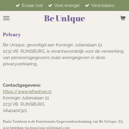
Ervaar rust
Voel energie
Vind balans
Ga
direct
Be Un1que
naar
de
hoofdinhoud
Privacy
Be Un1que, gevestigd aan Koningin Julianalaan 51
2231 VB RIJNSBURG, is verantwoordelijk voor de verwerking
van persoonsgegevens zoals weergegeven in deze
privacyverklaring.
Contactgegevens:
https://www.jafrashop.nl
Koningin Julianalaan 51
2231 VB RIJNSBURG
0640400321
Paula Turnhout is de Functionaris Gegevensbescherming van Be Un1que. Zij
is te bereiken via
beun1que.nl@gmail.com