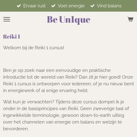
Ervaar rust
Voel energie
Vind balans
Ga
direct
Be Un1que
naar
de
hoofdinhoud
Reiki 1
Welkom bij de Reiki 1 cursus!
Ben je op zoek naar een eenvoudige en praktische
introductie tot de wereld van Reiki? Dan zit je hier goed! Onze
Reiki 1 cursus is ontworpen voor iedereen, of je nu nieuw bent
in energiewerk of al enige ervaring hebt.
Wat kun je verwachten? Tijdens deze cursus dompel ik je
onder in de basisprincipes van Reiki. Geen zweverige taal of
ingewikkelde terminologie, gewoon down-to-earth uitleg
over het channelen van energie om balans en welzijn te
bevorderen.