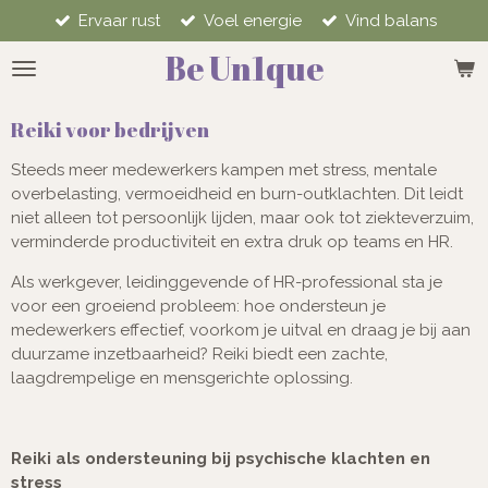
Ervaar rust
Voel energie
Vind balans
Ga
direct
Be Un1que
naar
de
hoofdinhoud
Reiki voor bedrijven
Steeds meer medewerkers kampen met stress, mentale
overbelasting, vermoeidheid en burn-outklachten. Dit leidt
niet alleen tot persoonlijk lijden, maar ook tot ziekteverzuim,
verminderde productiviteit en extra druk op teams en HR.
Als werkgever, leidinggevende of HR-professional sta je
voor een groeiend probleem: hoe ondersteun je
medewerkers effectief, voorkom je uitval en draag je bij aan
duurzame inzetbaarheid? Reiki biedt een zachte,
laagdrempelige en mensgerichte oplossing.
Reiki als ondersteuning bij psychische klachten en
stress