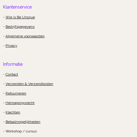
Klantenservice
-
Wie is Be Un1que
-
Bedrijfsgegevens
-
Algemene voorwaarden
-
Privacy
Informatie
-
Contact
-
Verzenden & Verzendkosten
-
Retourneren
-
Herroepingsrecht
-
Klachten
-
Betaalmogelijkheden
- Workshop / cursus