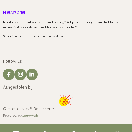
Nieuwsbrief
Nooit meer te laat voor een aanbieding? Altijd op de hoogte van het laatste
nieuws? Als eerste aanmelden voor een actie?
Schrijf je dan nu in voor de nieuwsbrief!
Follow us
F
I
L
a
n
i
c
s
n
Aangesloten bij:
e
t
k
b
a
e
o
g
d
o
r
I
© 2020 - 2026 Be Un1que
k
a
n
Powered by
JouwWeb
m