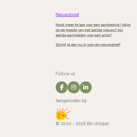
Nieuwsbrief
Nooit meer te laat voor een aanbieding? Altijd
op de hoogte van het laatste nieuws? Als
eerste aanmelden voor een actie?
Schrijf je dan nu in voor de nieuwsbrief!
Follow us
F
I
L
a
n
i
c
s
n
Aangesloten bij:
e
t
k
b
a
e
o
g
d
o
r
I
© 2020 - 2026 Be Un1que
k
a
n
m