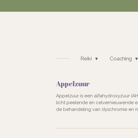
Ga
direct
naar
de
hoofdinhoud
Reiki
Coaching
Appelzuur
Appelzuur is een alfahydroxyzuur (AHA
licht peelende en celvernieuwende e
de behandeling van dyschromie en 