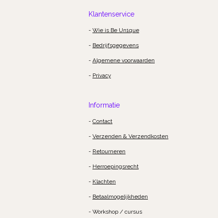
Klantenservice
-
Wie is Be Un1que
-
Bedrijfsgegevens
-
Algemene voorwaarden
-
Privacy
Informatie
-
Contact
-
Verzenden & Verzendkosten
-
Retourneren
-
Herroepingsrecht
-
Klachten
-
Betaalmogelijkheden
- Workshop / cursus