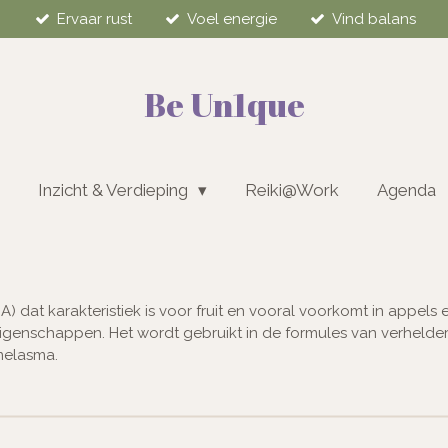
Ervaar rust
Voel energie
Vind balans
Be Un1que
Inzicht & Verdieping
Reiki@Work
Agenda
) dat karakteristiek is voor fruit en vooral voorkomt in appels
igenschappen. Het wordt gebruikt in de formules van verhelder
melasma.