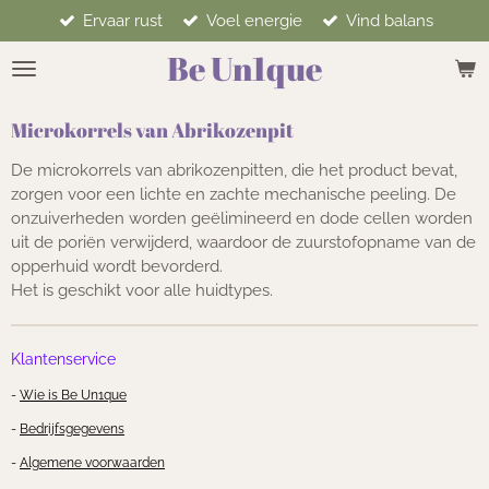
Ervaar rust
Voel energie
Vind balans
Ga
direct
Be Un1que
naar
de
hoofdinhoud
Microkorrels van Abrikozenpit
De microkorrels van abrikozenpitten, die het product bevat,
zorgen voor een lichte en zachte mechanische peeling. De
onzuiverheden worden geëlimineerd en dode cellen worden
uit de poriën verwijderd, waardoor de zuurstofopname van de
opperhuid wordt bevorderd.
Het is geschikt voor alle huidtypes.
Klantenservice
-
Wie is Be Un1que
-
Bedrijfsgegevens
-
Algemene voorwaarden