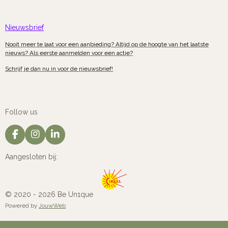
Nieuwsbrief
Nooit meer te laat voor een aanbieding? Altijd op de hoogte van het laatste
nieuws? Als eerste aanmelden voor een actie?
Schrijf je dan nu in voor de nieuwsbrief!
Follow us
F
I
L
a
n
i
c
s
n
Aangesloten bij:
e
t
k
b
a
e
o
g
d
o
r
I
© 2020 - 2026 Be Un1que
k
a
n
Powered by
JouwWeb
m