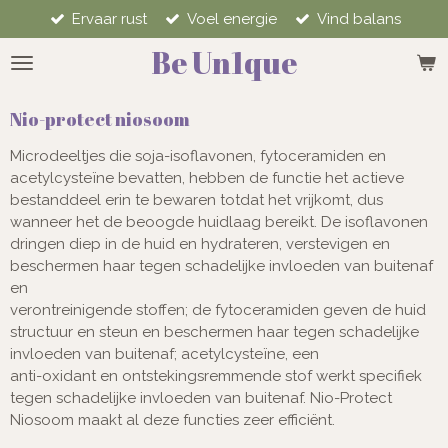
Ervaar rust
Voel energie
Vind balans
Ga
direct
Be Un1que
naar
de
hoofdinhoud
Nio-protect niosoom
Microdeeltjes die soja-isoflavonen, fytoceramiden en
acetylcysteïne bevatten, hebben de functie het actieve
bestanddeel erin te bewaren totdat het vrijkomt, dus
wanneer het de beoogde huidlaag bereikt. De isoflavonen
dringen diep in de huid en hydrateren, verstevigen en
beschermen haar tegen schadelijke invloeden van buitenaf
en
verontreinigende stoffen; de fytoceramiden geven de huid
structuur en steun en beschermen haar tegen schadelijke
invloeden van buitenaf; acetylcysteïne, een
anti-oxidant en ontstekingsremmende stof werkt specifiek
tegen schadelijke invloeden van buitenaf. Nio-Protect
Niosoom maakt al deze functies zeer efficiënt.