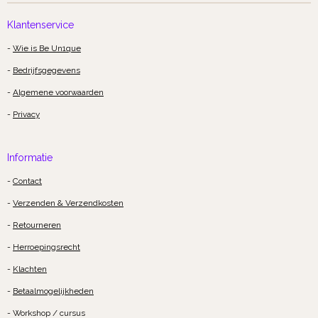
Klantenservice
-
Wie is Be Un1que
-
Bedrijfsgegevens
-
Algemene voorwaarden
-
Privacy
Informatie
-
Contact
-
Verzenden & Verzendkosten
-
Retourneren
-
Herroepingsrecht
-
Klachten
-
Betaalmogelijkheden
- Workshop / cursus