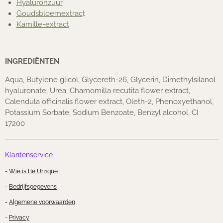
Hyaluronzuur
Goudsbloemextrac
t
Kamille-extract
INGREDIËNTEN
Aqua, Butylene glicol, Glycereth-26, Glycerin, Dimethylsilanol
hyaluronate, Urea, Chamomilla recutita flower extract,
Calendula officinalis flower extract, Oleth-2, Phenoxyethanol,
Potassium Sorbate, Sodium Benzoate, Benzyl alcohol, CI
17200
Klantenservice
-
Wie is Be Un1que
-
Bedrijfsgegevens
-
Algemene voorwaarden
-
Privacy