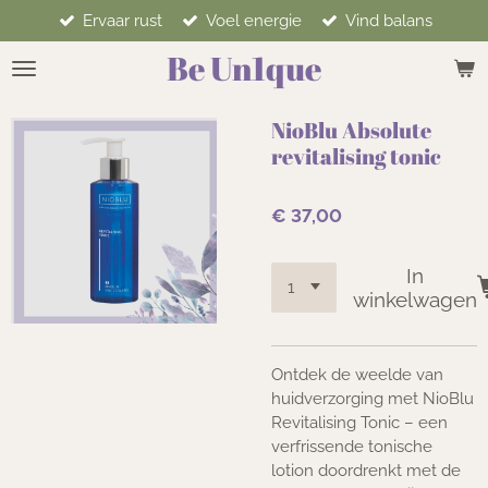
Ervaar rust
Voel energie
Vind balans
Ga
direct
Be Un1que
naar
de
hoofdinhoud
NioBlu Absolute
revitalising tonic
€ 37,00
In
winkelwagen
Ontdek de weelde van
huidverzorging met NioBlu
Revitalising Tonic – een
verfrissende tonische
lotion doordrenkt met de