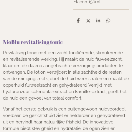
Flacon 150ml
D
D
S
D
e
e
h
e
l
e
a
l
e
l
r
e
n
e
n
NioBlu revitalising tonic
Revitalising tonic met een zacht tonifiërende, stimulerende
en revitaliserende werking. Hij maakt de huid fluweelzacht,
klaar om de daarna aangebrachte verzorgingsproducten te
ontvangen. De lotion verwijdert in alle zachtheid de resten
van de reinigingsmelk, doet de huid weer stralen en maakt de
opperhuid fluweelzacht en gehydrateerd. Verrijkt met
hyaluronzuur, calendula-extract en kamille-extract, geeft het
de huid een gevoel van totaal comfort.
Vanaf het eerste gebruik is een buitengewoon huidvoordeel
voelbaar: de gezichtshuid ziet er helderder en gehydrateerd
uit en hervindt haar natuurlijke frisheid. De innovatieve
formule biedt stevigheid en hydratatie; de ogen zien er