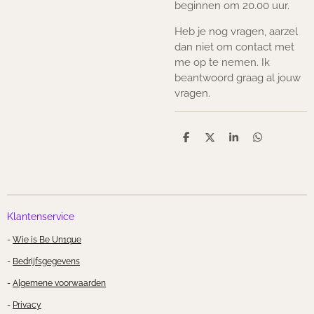
beginnen om 20.00 uur.
Heb je nog vragen, aarzel
dan niet om contact met
me op te nemen. Ik
beantwoord graag al jouw
vragen.
D
D
S
D
e
e
h
e
l
e
a
l
e
l
r
e
n
e
n
Klantenservice
-
Wie is Be Un1que
-
Bedrijfsgegevens
-
Algemene voorwaarden
-
Privacy