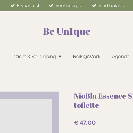
Ervaar rust
Voel energie
Vind balans
Be Un1que
Inzicht & Verdieping
Reiki@Work
Agenda
NioBlu Essence S
toilette
€ 47,00