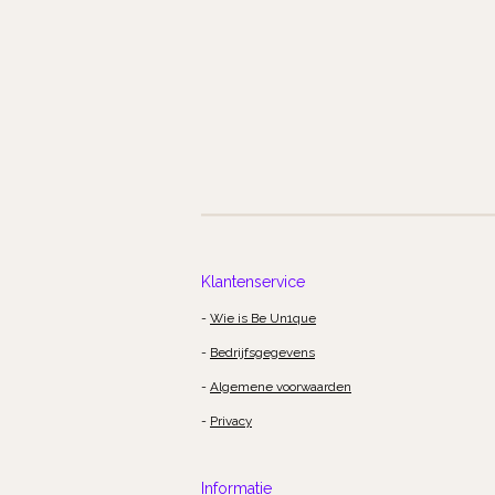
Klantenservice
-
Wie is Be Un1que
-
Bedrijfsgegevens
-
Algemene voorwaarden
-
Privacy
Informatie