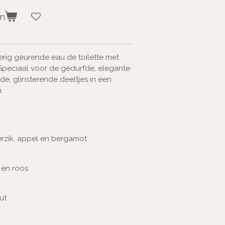
en
erig geurende eau de toilette met
Speciaal voor de gedurfde, elegante
e, glinsterende deeltjes in een
.
erzik, appel en bergamot
 en roos
ut