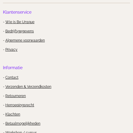
Klantenservice
-
Wie is Be Un1que
-
Bedrijfsgegevens
-
Algemene voorwaarden
-
Privacy
Informatie
-
Contact
-
Verzenden & Verzendkosten
-
Retourneren
-
Herroepingsrecht
-
Klachten
-
Betaalmogelijkheden
- Workshop / cursus