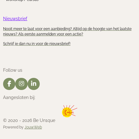
Nieuwsbrief
Nooit meer te laat voor een aanbieding? Altijd op de hoogte van het laatste
nieuws? Als eerste aanmelden voor een actie?
Schrijf je dan nu in voor de nieuwsbrief!
Follow us
F
I
L
a
n
i
c
s
n
Aangesloten bij:
e
t
k
b
a
e
o
g
d
o
r
I
© 2020 - 2026 Be Un1que
k
a
n
Powered by
JouwWeb
m