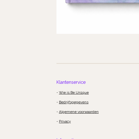
Klantenservice
-
Wie is Be Un1que
-
Bedrijfsgegevens
-
Algemene voorwaarden
-
Privacy