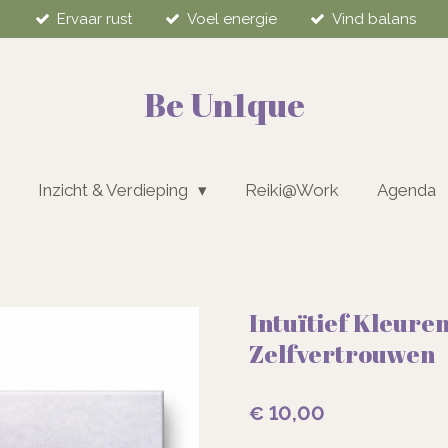
Ervaar rust
Voel energie
Vind balans
Be Un1que
Inzicht & Verdieping
Reiki@Work
Agenda
Intuïtief Kleure
Zelfvertrouwen
€ 10,00