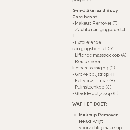
9-in-1 Skin and Body
Care bevat
:
- Makeup Remover (F)
- Zachte reinigingsborstel
(I)
- Exfoliërende
reinigingsborstel (D)
- Liftende massagekop (A)
- Borstel voor
lichaamsreiniging (G)
- Grove polijstkop (H)
- Eeltverwijderaar (B)
- Puimsteenkop (C)
- Gladde polijstkop (E)
WAT HET DOET
:
Makeup Remover
Head
: Wrijft
voorzichtig make-up