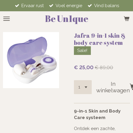
Ervaar rust
Voel energie
Vind balans
Ga
direct
Be Un1que
naar
de
hoofdinhoud
Jafra 9-in-1 skin &
body care system
Sale!
€ 25,00
€ 89,00
In
winkelwagen
9-in-1 Skin and Body
Care systeem
Ontdek een zachte,