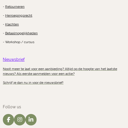
-
Retourneren
-
Herroepingsrecht
-
Klachten
-
Betaalmogelijkheden
- Workshop / cursus
Nieuwsbrief
Nooit meer te laat voor een aanbieding? Altijd op de hoogte van het laatste
nieuws? Als eerste aanmelden voor een actie?
Schrijf je dan nu in voor de nieuwsbrief!
Follow us
F
I
L
a
n
i