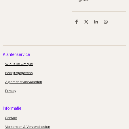
D
D
S
D
e
e
h
e
l
e
a
l
e
l
r
e
n
e
n
Klantenservice
-
Wie is Be Un1que
-
Bedrijfsgegevens
-
Algemene voorwaarden
-
Privacy
Informatie
-
Contact
-
Verzenden & Verzendkosten