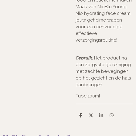
rood en reactief te maken.
Maak van NioBlu Young
Nio hydrating face cream
jouw geheime wapen
voor een eenvoudige,
effectieve
verzorgingsroutine!
Gebruik
: Het product na
een zorgvuldige reiniging
met zachte
bewegingen
op het gezicht en de hals
aanbrengen.
Tube 100ml
D
D
S
D
e
e
h
e
l
e
a
l
e
l
r
e
n
e
n