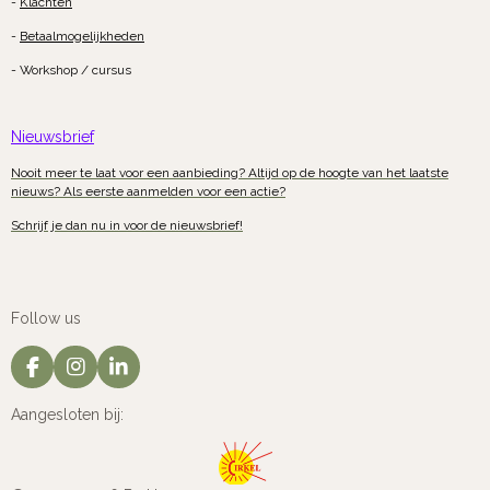
-
Klachten
-
Betaalmogelijkheden
- Workshop / cursus
Nieuwsbrief
Nooit meer te laat voor een aanbieding? Altijd op de hoogte van het laatste
nieuws? Als eerste aanmelden voor een actie?
Schrijf je dan nu in voor de nieuwsbrief!
Follow us
F
I
L
a
n
i
c
s
n
Aangesloten bij:
e
t
k
b
a
e
o
g
d