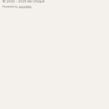
o
r
I
© 2020 - 2026 Be Un1que
k
a
n
Powered by
JouwWeb
m