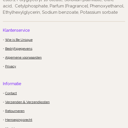
acid, Cetylphosphate, Parfum [Fragrance], Phenoxyethanol,
Ethylhexylglycerin, Sodium benzoate, Potassium sorbate
Klantenservice
-
Wie is Be Un1que
-
Bedrijfsgegevens
-
Algemene voorwaarden
-
Privacy
Informatie
-
Contact
-
Verzenden & Verzendkosten
-
Retourneren
-
Herroepingsrecht