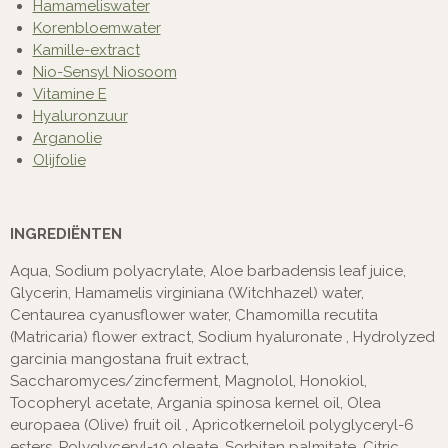
Hamameliswater
Korenbloemwater
Kamille-extract
Nio-Sensyl Niosoom
Vitamine E
Hyaluronzuur
Arganolie
Olijfolie
INGREDIËNTEN
Aqua, Sodium polyacrylate, Aloe barbadensis leaf juice,
Glycerin, Hamamelis virginiana (Witchhazel) water,
Centaurea cyanusflower water, Chamomilla recutita
(Matricaria) flower extract, Sodium hyaluronate , Hydrolyzed
garcinia mangostana fruit extract,
Saccharomyces/zincferment, Magnolol, Honokiol,
Tocopheryl acetate, Argania spinosa kernel oil, Olea
europaea (Olive) fruit oil , Apricotkerneloil polyglyceryl-6
esters, Polyglyceryl-10 oleate, Sorbitan palmitate, Citric