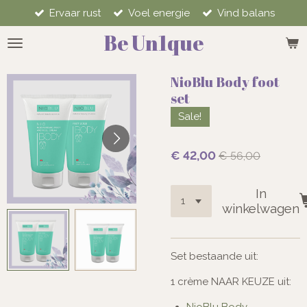
Ervaar rust
Voel energie
Vind balans
Ga
direct
Be Un1que
naar
de
hoofdinhoud
NioBlu Body foot
set
Sale!
€ 42,00
€ 56,00
In
winkelwagen
Set bestaande uit:
1 crème NAAR KEUZE uit:
NioBlu Body