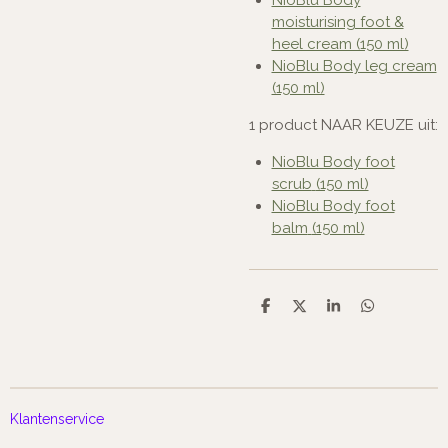
moisturising foot &
heel cream (150 ml)
NioBlu Body leg cream
(150 ml)
1 product NAAR KEUZE uit:
NioBlu Body foot
scrub
(150 ml)
NioBlu Body foot
balm
(150 ml)
D
D
S
D
e
e
h
e
l
e
a
l
e
l
r
e
n
e
n
Klantenservice