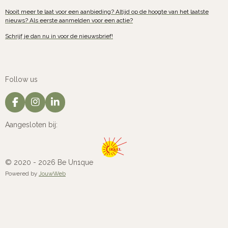
Nooit meer te laat voor een aanbieding? Altijd op de hoogte van het laatste
nieuws? Als eerste aanmelden voor een actie?
Schrijf je dan nu in voor de nieuwsbrief!
Follow us
F
I
L
a
n
i
c
s
n
Aangesloten bij:
e
t
k
b
a
e
o
g
d
o
r
I
© 2020 - 2026 Be Un1que
k
a
n
Powered by
JouwWeb
m