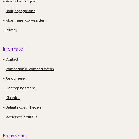
-
Wie is Be Un1que
-
Bedrijfsgegevens
-
Algemene voorwaarden
-
Privacy
Informatie
-
Contact
-
Verzenden & Verzendkosten
-
Retourneren
-
Herroepingsrecht
-
Klachten
-
Betaalmogelijkheden
- Workshop / cursus
Nieuwsbrief