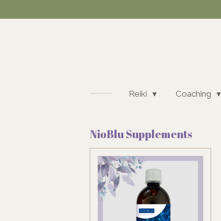
Ga
direct
naar
de
hoofdinhoud
Reiki
Coaching
NioBlu Supplements