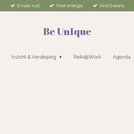
Ervaar rust
Voel energie
Vind balans
Be Un1que
Inzicht & Verdieping
Reiki@Work
Agenda