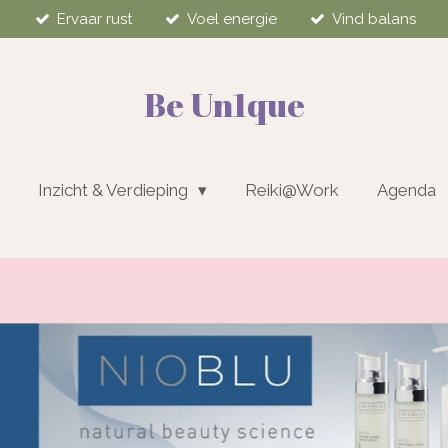
Ervaar rust
Voel energie
Vind balans
Be Un1que
Inzicht & Verdieping
Reiki@Work
Agenda