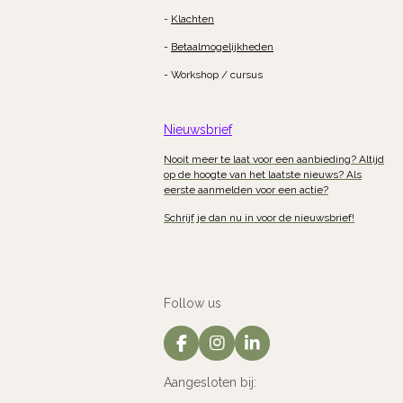
-
Klachten
-
Betaalmogelijkheden
- Workshop / cursus
Nieuwsbrief
Nooit meer te laat voor een aanbieding? Altijd
op de hoogte van het laatste nieuws? Als
eerste aanmelden voor een actie?
Schrijf je dan nu in voor de nieuwsbrief!
Follow us
F
I
L
a
n
i
c
s
n
Aangesloten bij:
e
t
k