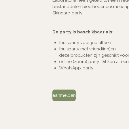
Laboratoria heeft geleid tot een nie
bestanddelen biedt ieder cosmeticapr
Skincare-party
De party is beschikbaar als:
thuisparty voor jou alleen
thuisparty met vriend(inn)en:
deze producten zijn geschikt voor
online (zoom) party. Dit kan allee
WhatsApp-party
aanmelden