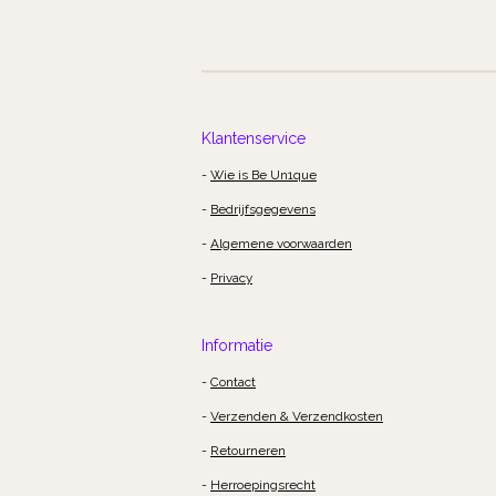
Klantenservice
-
Wie is Be Un1que
-
Bedrijfsgegevens
-
Algemene voorwaarden
-
Privacy
Informatie
-
Contact
-
Verzenden & Verzendkosten
-
Retourneren
-
Herroepingsrecht