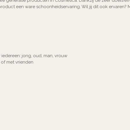
uwe generatie producten in Cosmetica. Dankzij de zeer doeltre
oduct een ware schoonheidservaring. Wil jij dit ook ervaren? 
 iedereen: jong, oud, man, vrouw
n of met vrienden